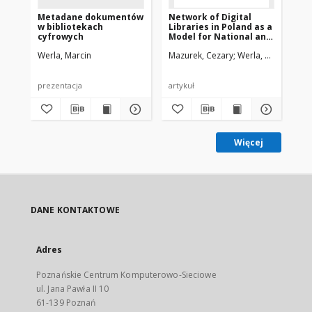
Metadane dokumentów
Network of Digital
Ne
w bibliotekach
Libraries in Poland as a
Lib
cyfrowych
Model for National and
Mo
International
In
Werla, Marcin
Mazurek, Cezary
Werla, Marcin
Maz
Cooperation
Co
prezentacja
artykuł
pre
Więcej
DANE KONTAKTOWE
Adres
Poznańskie Centrum Komputerowo-Sieciowe
ul. Jana Pawła II 10
61-139 Poznań