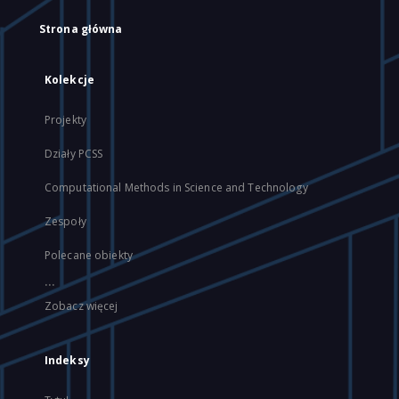
Strona główna
Kolekcje
Projekty
Działy PCSS
Computational Methods in Science and Technology
Zespoły
Polecane obiekty
...
Zobacz więcej
Indeksy