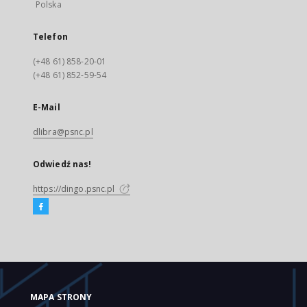
Polska
Telefon
(+48 61) 858-20-01
(+48 61) 852-59-54
E-Mail
dlibra@psnc.pl
Odwiedź nas!
https://dingo.psnc.pl
MAPA STRONY