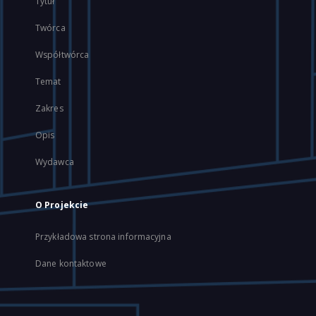
Tytuł
Twórca
Współtwórca
Temat
Zakres
Opis
Wydawca
O Projekcie
Przykładowa strona informacyjna
Dane kontaktowe