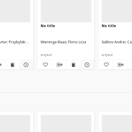
No title
No title
emann Andreas, Kudarimoti Loukik, Łapacz Roman, Simar Nicolas, Trocha Szymo
Artur
Przybylski Michał, Stroiński Maciej, Węglarz Jan
Wierenga Klaas
Florio Licia
Sukhov Andrei
Ca
artykuł
artykuł