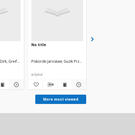
No title
No title
Dirk, Greifenberg Janico, Loos Kevin
Piskorski Jarosław
Guzik Przemysław
Niederberger Ralph
Mex
artykuł
artykuł
More most viewed