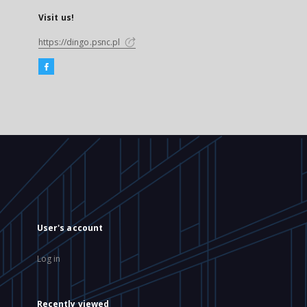
Visit us!
https://dingo.psnc.pl
User's account
Log in
Recently viewed