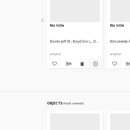
No title
No title
Boote Jeff W.
Boyd Eric L., Durand Jerome, Han
Binczewski 
artykuł
artykuł
OBJECTS
most viewed