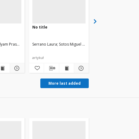
No title
No title
n
lyam Prasad, Daly Warren, Ilin Alexander
Serrano Laura
Sotos Miguel Angel
Schmidt Thomas C.
Wah
artykuł
artykuł
More last added