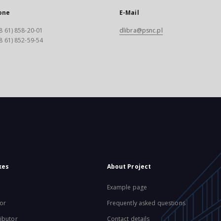
one
E-Mail
8 61) 858-20-01
dlibra@psnc.pl
8 61) 852-59-54
xes
About Project
Example page
or
Frequently asked questions
ibutor
Contact details