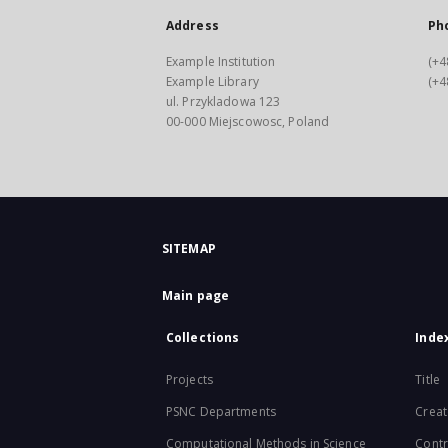
Address
Ph
Example Institution
(+4
Example Library
(+4
ul. Przykladowa 123
00-000 Miejscowosc, Poland
SITEMAP
Main page
Collections
Inde
Projects
Title
PSNC Departments
Creat
Computational Methods in Science
Contr