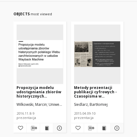
OBJECTS
most viewed
Propozycja modelu
Metody prezentacji
Rę
udostępniania zbiorów
publikacji cyfrowych -
Ka
historycznych
Czasopisma w
Ar
polskiego Webu
bibliotekach cyfrowych
od
Wilkowski, Marcin
Uniwersytet Warszawski
Siedlarz, Bartłomiej
Abk
zarchiwizowanych w
TEI
usłudze Wayback
Machine
2016.11.8-9
2015.04.09-10
201
prezentacja
prezentacja
pre