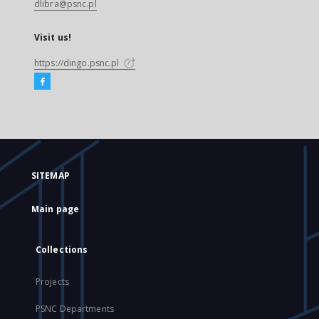
dlibra@psnc.pl
Visit us!
https://dingo.psnc.pl
SITEMAP
Main page
Collections
Projects
PSNC Departments