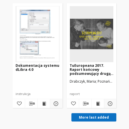
Dokumentacja systemu
TuEuropeana 2017.
Prz
dLibra 4.0
Raport końcowy
cy
podsumowujący drugą
z a
edycję projektu.
wy
Drabczyk, Maria
Poznańska, Kamila
Wer
bi
instrukcja
raport
rap
More last added