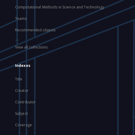
Computational Methods in Science and Technology
Teams
Recommended objects
...
View all collections
Indexes
Title
Creator
Contributor
Subject
Coverage