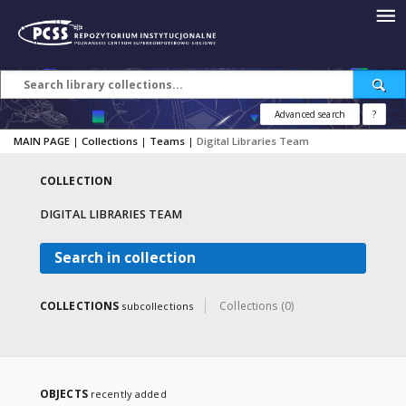
Advanced search
?
MAIN PAGE
|
Collections
|
Teams
|
Digital Libraries Team
COLLECTION
DIGITAL LIBRARIES TEAM
Search in collection
COLLECTIONS
Collections (0)
subcollections
OBJECTS
recently added