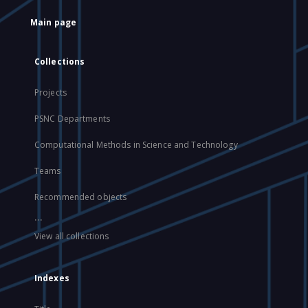
Main page
Collections
Projects
PSNC Departments
Computational Methods in Science and Technology
Teams
Recommended objects
...
View all collections
Indexes