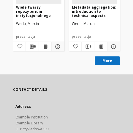
Wiele twarzy
Metadata aggregation:
Ca
repozytorium
introduction to
co
instytucjonalnego
technical aspects
Eu
Werla, Marcin
Werla, Marcin
Wer
prezentacja
prezentacja
pre
More
CONTACT DETAILS
Address
Example Institution
Example Library
ul. Przykladowa 123