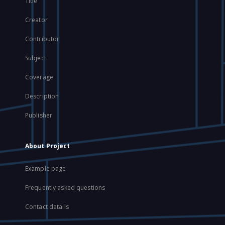
Title
Creator
Contributor
Subject
Coverage
Description
Publisher
About Project
Example page
Frequently asked questions
Contact details