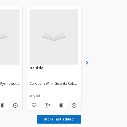
No title
No title
Rychlewska Urszula, Rychlewski Jacek
Cardoem Wim
Gdanitz Robert J.
Cafiero Mauricio
Adamo
artykuł
artykuł
More last added