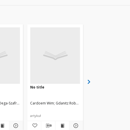
No title
No title
k
Dega-Szafran Zofia, Szafran Mirosław, Szymusiak Henryk, Zieliński Ryszard, Głe
Cardoem Wim
Gdanitz Robert J.
Rychlewski Jeremi
artykuł
artykuł