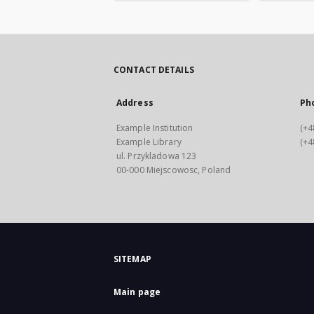
CONTACT DETAILS
Address
Ph
Example Institution
(+4
Example Library
(+4
ul. Przykladowa 123
00-000 Miejscowosc, Poland
SITEMAP
Main page