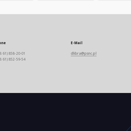
one
E-Mail
8 61) 858-20-01
dlibra@psnc.pl
8 61) 852-59-54