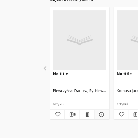
No title
No title
Plewczyński Dariusz
Rychlewski Leszek
Komasa Jac
artykuł
artykuł