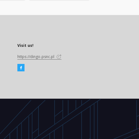
Visit us!
https://dingo.psnc.pl