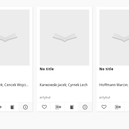
No title
No title
ek
Cencek Wojciech
Karwowski Jacek
Cyrnek Lech
Hoffmann Marcin
artykuł
artykuł