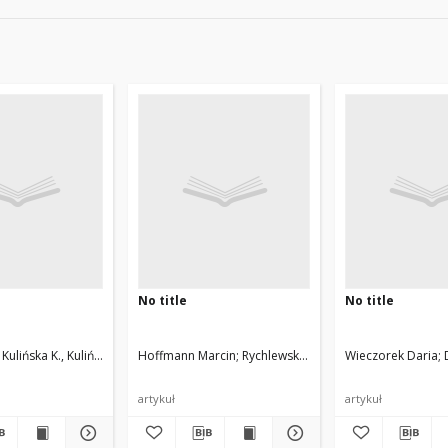
No title
No title
Kulińska K., Kuliński T.
Hoffmann Marcin
Rychlewska Urszula, Rychlewski Jace
Wieczorek Daria
artykuł
artykuł