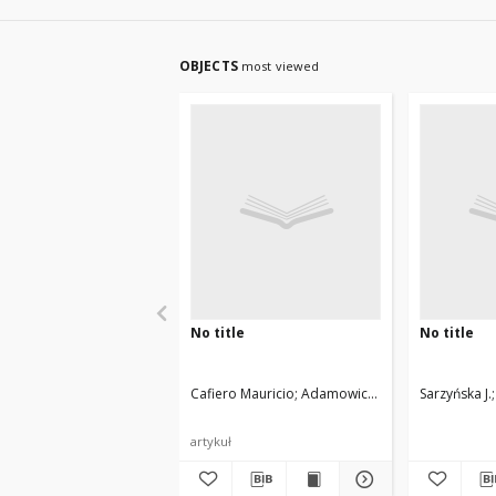
OBJECTS
most viewed
No title
No title
Cafiero Mauricio
Adamowicz Ludwik
Sarzyńska J.
artykuł