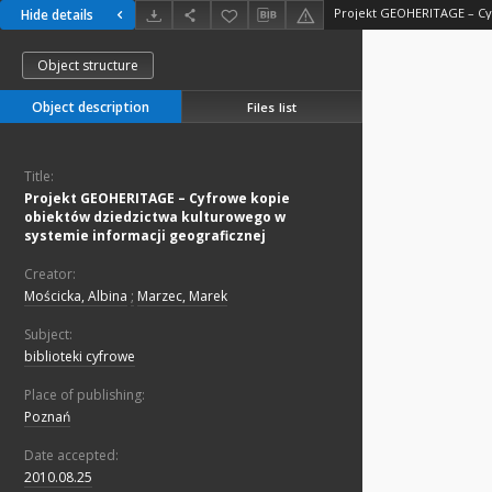
Hide details
Object structure
Object description
Files list
Title:
Projekt GEOHERITAGE – Cyfrowe kopie
obiektów dziedzictwa kulturowego w
systemie informacji geograficznej
Creator:
Mościcka, Albina
;
Marzec, Marek
Subject:
biblioteki cyfrowe
Place of publishing:
Poznań
Date accepted:
2010.08.25