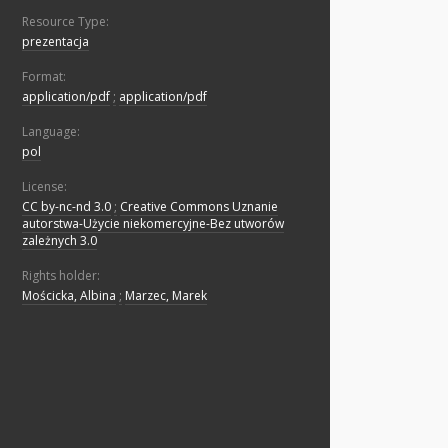
Resource Type:
prezentacja
Format:
application/pdf
;
application/pdf
Language:
pol
License:
CC by-nc-nd 3.0
;
Creative Commons Uznanie
autorstwa-Użycie niekomercyjne-Bez utworów
zależnych 3.0
Rights holder:
Mościcka, Albina
;
Marzec, Marek