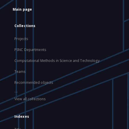
Main page
Collections
Projects
PSNC Departments
Computational Methods in Science and Technology
Teams
Recommended objects
...
View all collections
Indexes