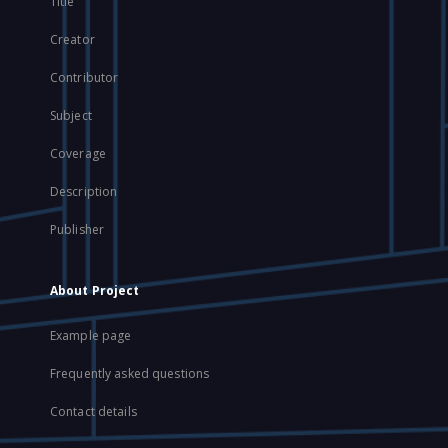
Title
Creator
Contributor
Subject
Coverage
Description
Publisher
About Project
Example page
Frequently asked questions
Contact details