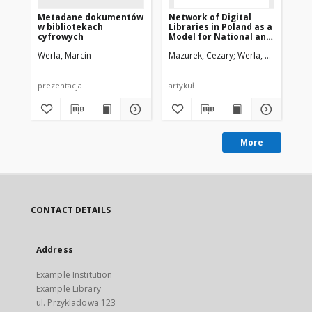
Metadane dokumentów
Network of Digital
Ne
w bibliotekach
Libraries in Poland as a
Lib
cyfrowych
Model for National and
Mo
International
In
Werla, Marcin
Mazurek, Cezary
Werla, Marcin
Maz
Cooperation
Co
prezentacja
artykuł
pre
More
CONTACT DETAILS
Address
Example Institution
Example Library
ul. Przykladowa 123