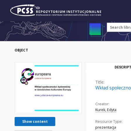
OBJECT
DESCRIPT
Title:
Wkład społeczno
Creator:
Kurek, Edyta
Resource Type:
Show content
prezentacja