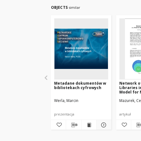
OBJECTS
similar
Metadane dokumentów w
Network of
bibliotekach cyfrowych
Libraries i
Model for 
Internatio
Werla, Marcin
Mazurek, Ce
prezentacja
artykuł