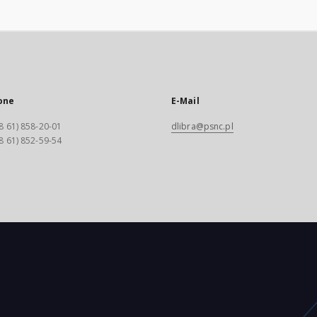
one
E-Mail
8 61) 858-20-01
dlibra@psnc.pl
8 61) 852-59-54