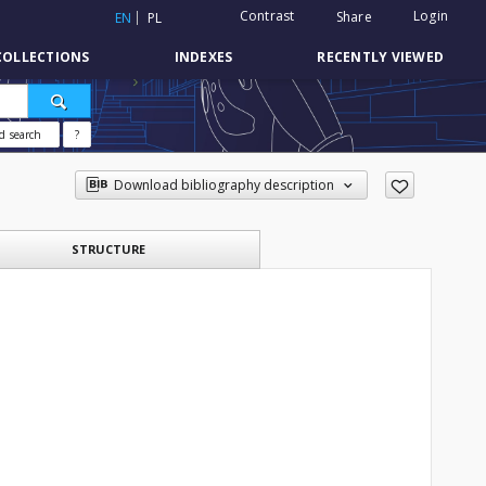
Contrast
Login
Share
EN
PL
COLLECTIONS
INDEXES
RECENTLY VIEWED
d search
?
Download bibliography description
STRUCTURE