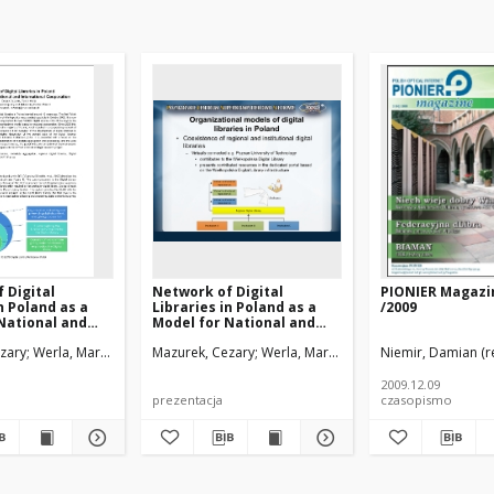
 Digital
Network of Digital
PIONIER Magazin
n Poland as a
Libraries in Poland as a
/2009
National and
Model for National and
nal Cooperation
International Cooperation
zary
Werla, Marcin
Mazurek, Cezary
Werla, Marcin
Niemir, Damian (re
2009.12.09
prezentacja
czasopismo