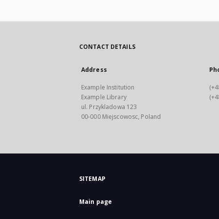
CONTACT DETAILS
Address
Ph
Example Institution
(+4
Example Library
(+4
ul. Przykladowa 123
00-000 Miejscowosc, Poland
SITEMAP
Main page