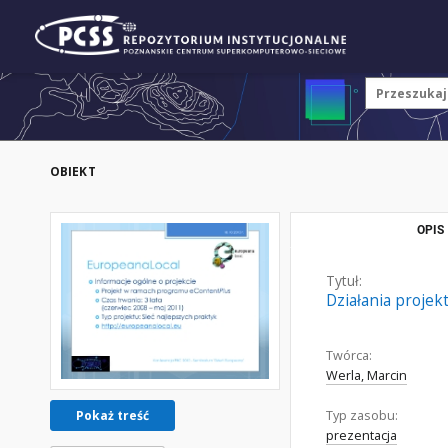
OBIEKT
OPIS
Tytuł:
Działania projek
Twórca:
Werla, Marcin
Typ zasobu:
Pokaż treść
prezentacja