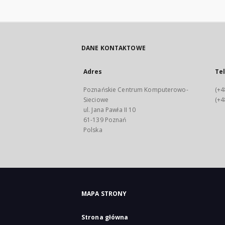
DANE KONTAKTOWE
Adres
Te
Poznańskie Centrum Komputerowo-
(+4
Sieciowe
(+4
ul. Jana Pawła II 10
61-139 Poznań
Polska
MAPA STRONY
Strona główna