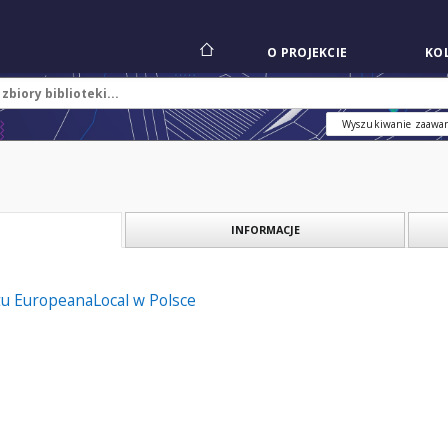
O PROJEKCIE
KOL
Wyszukiwanie zaawa
INFORMACJE
tu EuropeanaLocal w Polsce