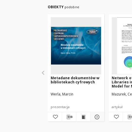
OBIEKTY
podobne
Metadane dokumentów w
Network of
bibliotekach cyfrowych
Libraries i
Model for 
Internatio
Werla, Marcin
Mazurek, Ce
prezentacja
artykuł