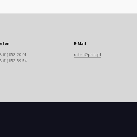
lefon
E-Mail
8 61) 858-20-01
dlibra@psnc.pl
8 61) 852-59-54