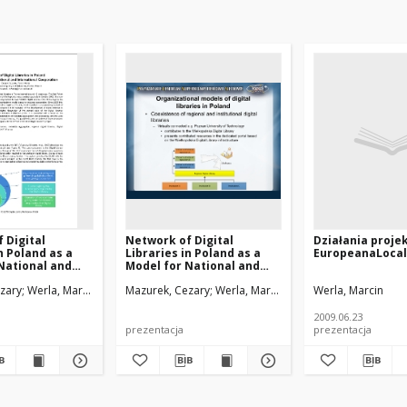
 Digital
Network of Digital
Działania proje
n Poland as a
Libraries in Poland as a
EuropeanaLocal
National and
Model for National and
nal Cooperation
International Cooperation
zary
Werla, Marcin
Mazurek, Cezary
Werla, Marcin
Werla, Marcin
2009.06.23
prezentacja
prezentacja