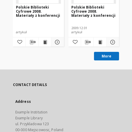
Polskie Biblioteki
Polskie Biblioteki
Pol
Cyfrowe 2008.
Cyfrowe 2008.
Cy
Materiały z konferencji
Materiały z konferencji
Ma
2009.12.01
200
artykuł
artykuł
art
More
CONTACT DETAILS
Address
Example Institution
Example Library
ul. Przykladowa 123
00-000 Miejscowosc, Poland