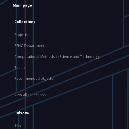
Main page
Collections
Projects
PSNC Departments
Computational Methods in Science and Technology
Teams
Recommended objects
...
View all collections
Indexes
Title