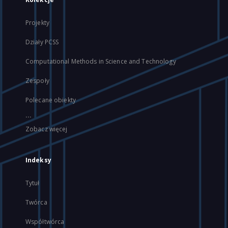
Projekty
Działy PCSS
Computational Methods in Science and Technology
Zespoły
Polecane obiekty
...
Zobacz więcej
Indeksy
Tytuł
Twórca
Współtwórca