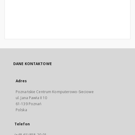
DANE KONTAKTOWE
Adres
Poznańskie Centrum Komputerowo-Sieciowe
ul. Jana Pawła II 10
61-139 Poznań
Polska
Telefon
(+48 61) 858-20-01