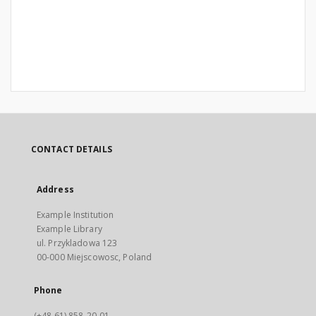
CONTACT DETAILS
Address
Example Institution
Example Library
ul. Przykladowa 123
00-000 Miejscowosc, Poland
Phone
(+48 61) 858-20-01