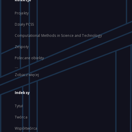
Projekty
Działy PCSS
Computational Methods in Science and Technology
Zespoły
Polecane obiekty
...
Zobacz więcej
Indeksy
Tytuł
Twórca
Współtwórca