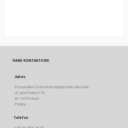
DANE KONTAKTOWE
Adres
Poznańskie Centrum Komputerowo-Sieciowe
ul. Jana Pawła II 10
61-139 Poznań
Polska
Telefon
(+48 61) 858-20-01