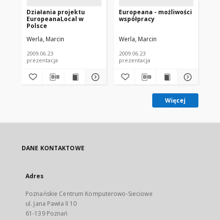
Działania projektu
Europeana - możliwości
Eu
EuropeanaLocal w
współpracy
To
Polsce
Cl
In
Werla, Marcin
Werla, Marcin
Wer
Eu
2009.06.23
2009.06.23
prezentacja
prezentacja
pla
Więcej
DANE KONTAKTOWE
Adres
Poznańskie Centrum Komputerowo-Sieciowe
ul. Jana Pawła II 10
61-139 Poznań