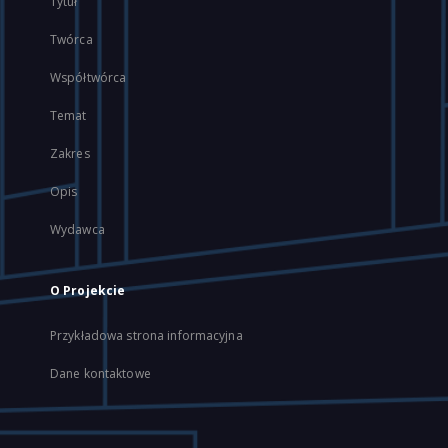
Tytuł
Twórca
Współtwórca
Temat
Zakres
Opis
Wydawca
O Projekcie
Przykładowa strona informacyjna
Dane kontaktowe