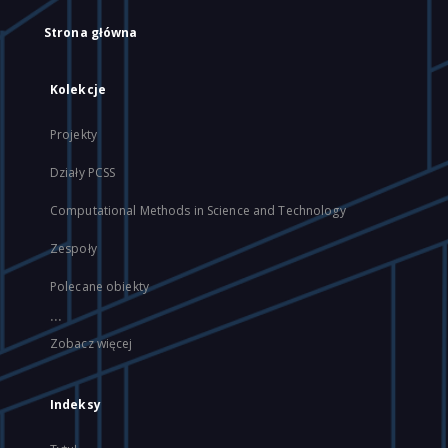
Strona główna
Kolekcje
Projekty
Działy PCSS
Computational Methods in Science and Technology
Zespoły
Polecane obiekty
...
Zobacz więcej
Indeksy