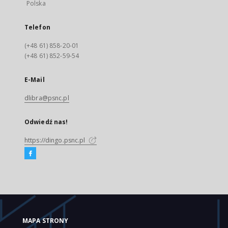
Polska
Telefon
(+48 61) 858-20-01
(+48 61) 852-59-54
E-Mail
dlibra@psnc.pl
Odwiedź nas!
https://dingo.psnc.pl
MAPA STRONY