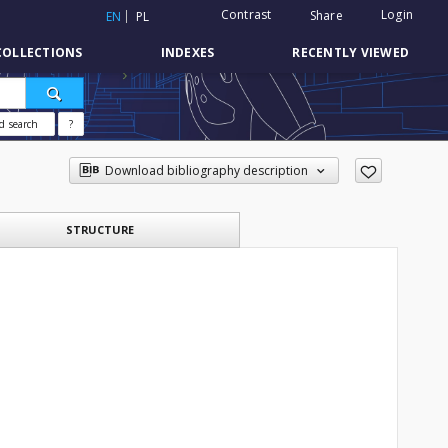
Contrast
Login
Share
EN
PL
COLLECTIONS
INDEXES
RECENTLY VIEWED
d search
?
Download bibliography description
STRUCTURE