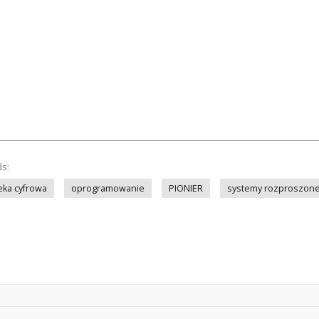
ds:
teka cyfrowa
oprogramowanie
PIONIER
systemy rozproszon