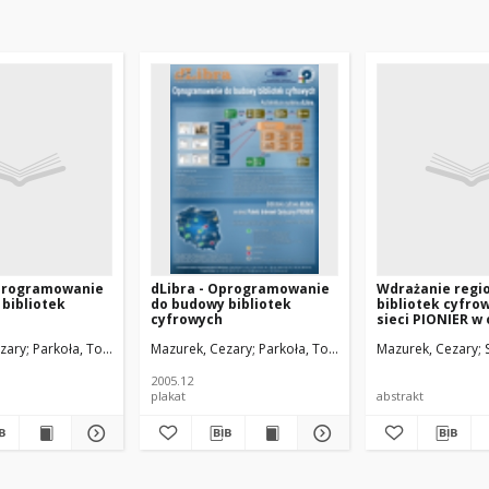
Oprogramowanie
dLibra - Oprogramowanie
Wdrażanie regi
bibliotek
do budowy bibliotek
bibliotek cyfro
cyfrowych
sieci PIONIER w 
środowisko dLi
in
zary
Werla, Marcin
Parkoła, Tomasz
Heliński, Marcin
Mazurek, Cezary
Werla, Marcin
Parkoła, Tomasz
Heliński, Marcin
Mazurek, Cezary
We
2005.12
plakat
abstrakt