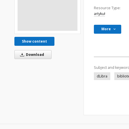
Resource Type:
artykuł
More
Show content
Download
Subject and keywor
dLibra
biblio