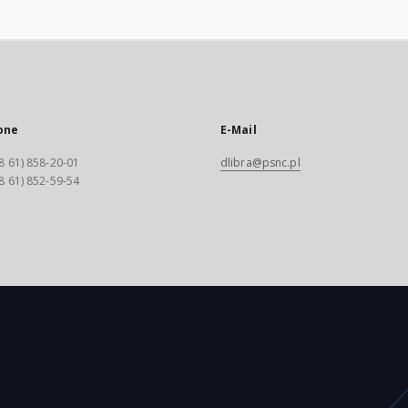
one
E-Mail
8 61) 858-20-01
dlibra@psnc.pl
8 61) 852-59-54