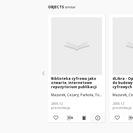
OBJECTS
similar
Biblioteka cyfrowa jako
dLibra - 
otwarte, internetowe
do budowy 
repozytorium publikacji
cyfrowych
Mazurek, Cezary
Parkoła, Tomasz
Heliński, Marc
Mazurek, Ce
2005.12
2005.12
prezentacja
prezentacja