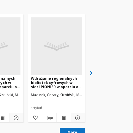
onalnych
Wdrażanie regionalnych
Wdrażanie regionaln
wych w
bibliotek cyfrowych w
bibliotek cyfrowych 
oparciu o
sieci PIONIER w oparciu o
sieci PIONIER w oparc
bra
środowisko dLibra
środowisko dLibra
rla, Marcin
Stroiński, Maciej
Werla, Marcin
Mazurek, Cezary
Stroiński, Maciej
Werla, Marcin
Mazurek, Cezary
Stroińs
artykuł
prezentacja
More