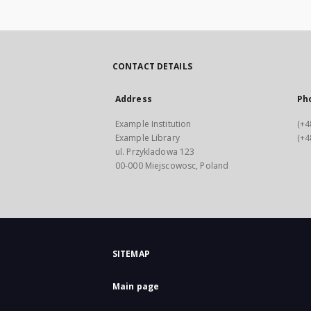
CONTACT DETAILS
Address
Ph
Example Institution
(+4
Example Library
(+4
ul. Przykladowa 123
00-000 Miejscowosc, Poland
SITEMAP
Main page