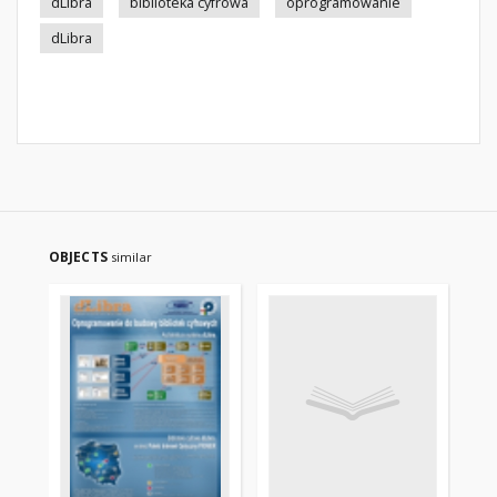
dLibra
biblioteka cyfrowa
oprogramowanie
dLibra
OBJECTS
similar