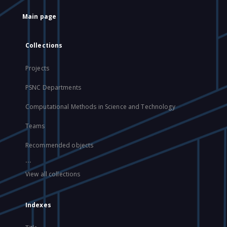
Main page
Collections
Projects
PSNC Departments
Computational Methods in Science and Technology
Teams
Recommended objects
...
View all collections
Indexes