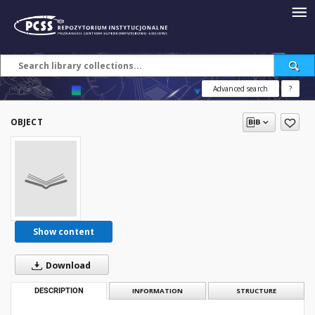
Advanced search
?
OBJECT
Show content
Download
DESCRIPTION
INFORMATION
STRUCTURE