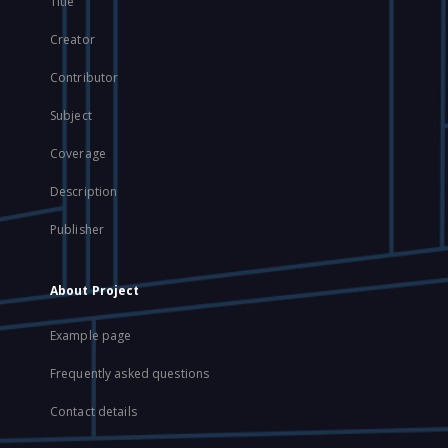
Title
Creator
Contributor
Subject
Coverage
Description
Publisher
About Project
Example page
Frequently asked questions
Contact details