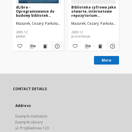
dLibra -
Biblioteka cyfrowa jako
Bi
Oprogramowanie do
otwarte, internetowe
ot
budowy bibliotek
repozytorium
re
cyfrowych
publikacji
pub
Mazurek, Cezary
Parkoła, Tomasz
Mazurek, Cezary
Heliński, Marcin
Parkoła, Tomasz
Werla, Marcin
Maz
H
2005.12
2005.12
200
plakat
prezentacja
art
More
CONTACT DETAILS
Address
Example Institution
Example Library
ul. Przykladowa 123