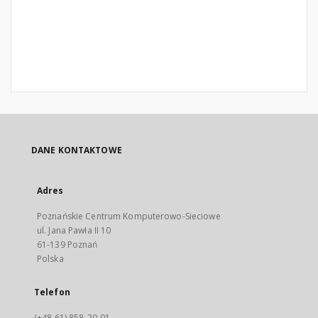
DANE KONTAKTOWE
Adres
Poznańskie Centrum Komputerowo-Sieciowe
ul. Jana Pawła II 10
61-139 Poznań
Polska
Telefon
(+48 61) 858-20-01