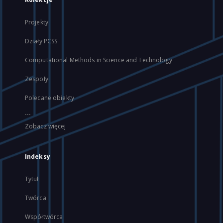
Projekty
Działy PCSS
Computational Methods in Science and Technology
Zespoły
Polecane obiekty
...
Zobacz więcej
Indeksy
Tytuł
Twórca
Współtwórca