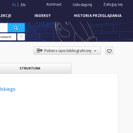
Kontrast
Zaloguj się
Udostępnij
PL
EN
EKCJE
INDEKSY
HISTORIA PRZEGLĄDANIA
nsowane
?
Pobierz opis bibliograficzny
STRUKTURA
lskiego