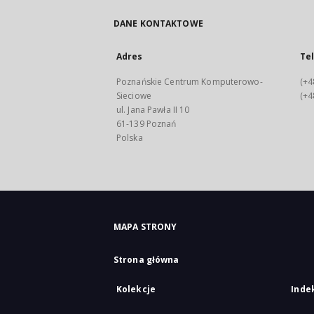
DANE KONTAKTOWE
Adres
Te
Poznańskie Centrum Komputerowo-
(+4
Sieciowe
(+4
ul. Jana Pawła II 10
61-139 Poznań
Polska
MAPA STRONY
Strona główna
Kolekcje
Inde