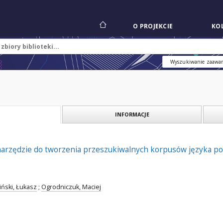
O PROJEKCIE
KOL
Wyszukiwanie zaawa
INFORMACJE
rzędzie do tworzenia przeszukiwalnych korpusów języka po
iński, Łukasz
;
Ogrodniczuk, Maciej