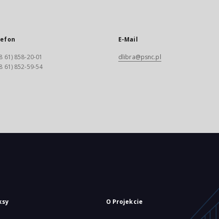
lefon
E-Mail
8 61) 858-20-01
dlibra@psnc.pl
8 61) 852-59-54
ksy
O Projekcie