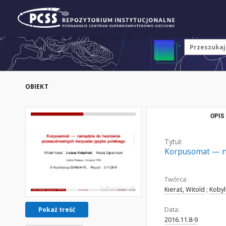
OBIEKT
OPIS
Tytuł:
Korpusomat — na
Twórca:
Kieraś, Witold
;
Kobyl
Data:
Pokaż treść
2016.11.8-9