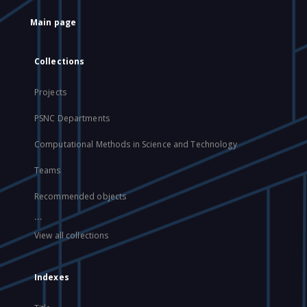
Main page
Collections
Projects
PSNC Departments
Computational Methods in Science and Technology
Teams
Recommended objects
...
View all collections
Indexes