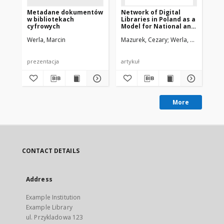
Metadane dokumentów
Network of Digital
Ne
w bibliotekach
Libraries in Poland as a
Lib
cyfrowych
Model for National and
Mo
International
In
Werla, Marcin
Mazurek, Cezary
Werla, Marcin
Maz
Cooperation
Co
prezentacja
artykuł
pre
More
CONTACT DETAILS
Address
Example Institution
Example Library
ul. Przykladowa 123