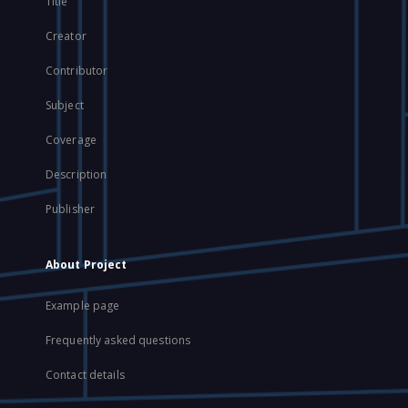
Title
Creator
Contributor
Subject
Coverage
Description
Publisher
About Project
Example page
Frequently asked questions
Contact details