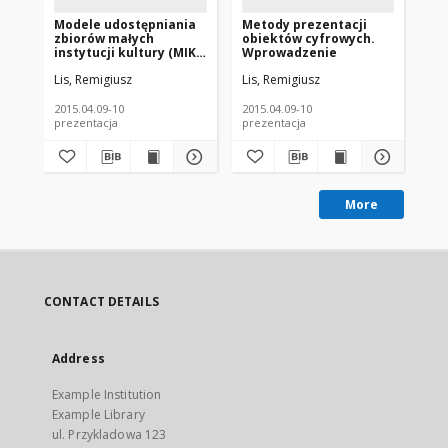
Modele udostępniania
Metody prezentacji
SBC
zbiorów małych
obiektów cyfrowych.
wd
instytucji kultury (MIK).
Wprowadzenie
Biblioteki regionalne
Lis, Remigiusz
Lis, Remigiusz
Lis
2015.04.09-10
2015.04.09-10
200
prezentacja
prezentacja
pre
More
CONTACT DETAILS
Address
Example Institution
Example Library
ul. Przykladowa 123