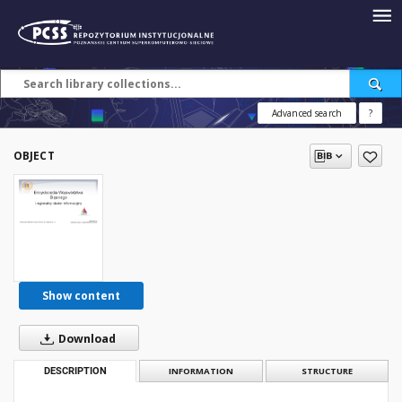
Advanced search
?
OBJECT
Show content
Download
DESCRIPTION
INFORMATION
STRUCTURE