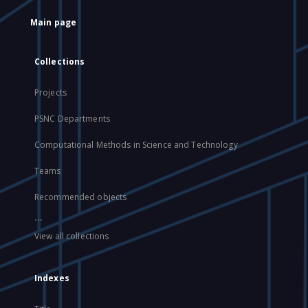
Main page
Collections
Projects
PSNC Departments
Computational Methods in Science and Technology
Teams
Recommended objects
...
View all collections
Indexes