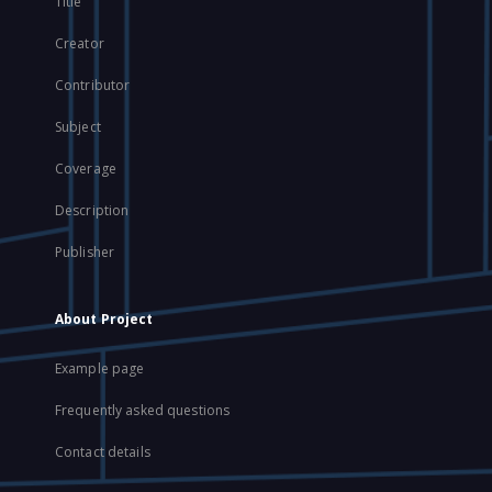
Title
Creator
Contributor
Subject
Coverage
Description
Publisher
About Project
Example page
Frequently asked questions
Contact details