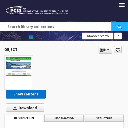
Advanced search
?
OBJECT
Show content
Download
DESCRIPTION
INFORMATION
STRUCTURE