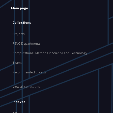
Main page
Collections
Projects
PSNC Departments
Computational Methods in Science and Technology
Teams
Recommended objects
...
View all collections
Indexes