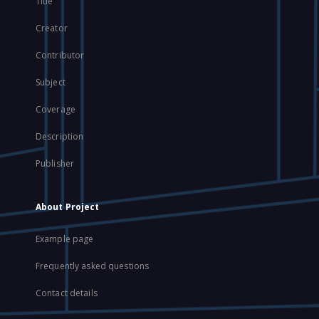
Title
Creator
Contributor
Subject
Coverage
Description
Publisher
About Project
Example page
Frequently asked questions
Contact details