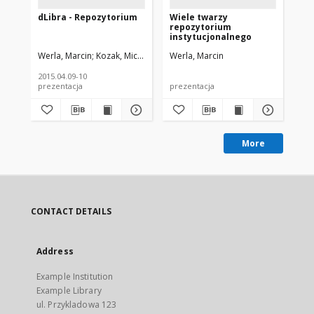
dLibra - Repozytorium
Wiele twarzy
Me
repozytorium
in
instytucjonalnego
te
Werla, Marcin
Kozak, Michał
Werla, Marcin
Wer
2015.04.09-10
prezentacja
prezentacja
pre
More
CONTACT DETAILS
Address
Example Institution
Example Library
ul. Przykladowa 123