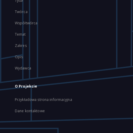
Tytuł
Twórca
Współtwórca
Temat
Zakres
Opis
Wydawca
O Projekcie
Przykładowa strona informacyjna
Dane kontaktowe