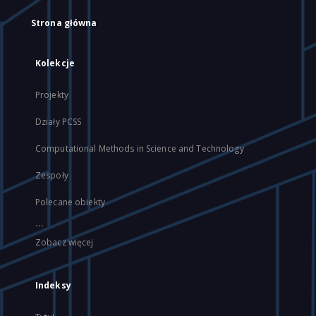
Strona główna
Kolekcje
Projekty
Działy PCSS
Computational Methods in Science and Technology
Zespoły
Polecane obiekty
...
Zobacz więcej
Indeksy