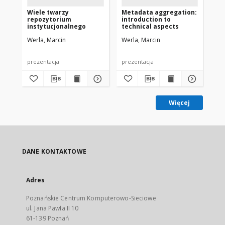
Wiele twarzy
Metadata aggregation:
Ca
repozytorium
introduction to
co
instytucjonalnego
technical aspects
Eu
Werla, Marcin
Werla, Marcin
Wer
prezentacja
prezentacja
pre
Więcej
DANE KONTAKTOWE
Adres
Poznańskie Centrum Komputerowo-Sieciowe
ul. Jana Pawła II 10
61-139 Poznań