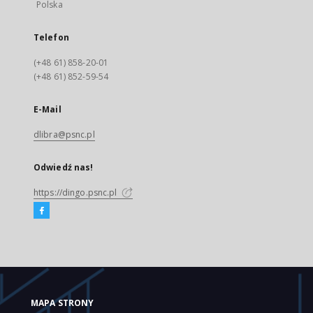
Polska
Telefon
(+48 61) 858-20-01
(+48 61) 852-59-54
E-Mail
dlibra@psnc.pl
Odwiedź nas!
https://dingo.psnc.pl
MAPA STRONY