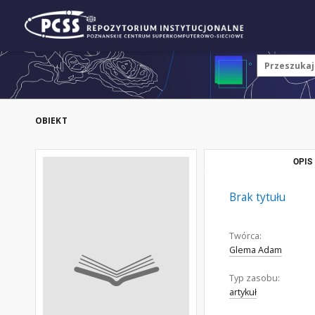
OBIEKT
OPIS
Brak tytułu
Twórca:
Glema Adam
Typ zasobu:
artykuł