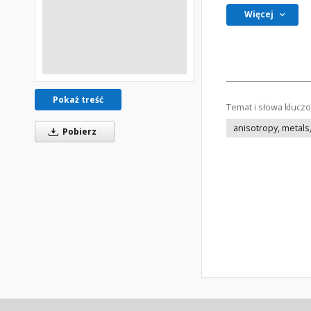
Więcej
Pokaż treść
Temat i słowa klucz
anisotropy, metals,
Pobierz