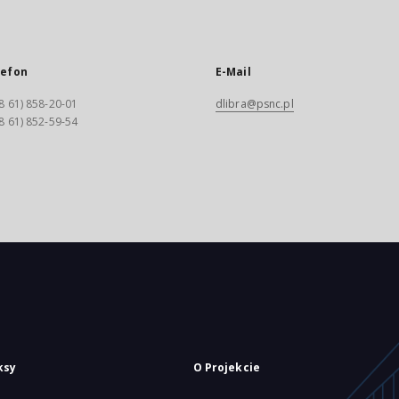
lefon
E-Mail
8 61) 858-20-01
dlibra@psnc.pl
8 61) 852-59-54
ksy
O Projekcie