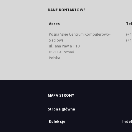
DANE KONTAKTOWE
Adres
Te
Poznańskie Centrum Komputerowo-
(+4
Sieciowe
(+4
ul. Jana Pawła II 10
61-139 Poznań
Polska
MAPA STRONY
Strona główna
Kolekcje
Inde