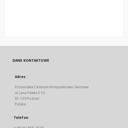
DANE KONTAKTOWE
Adres
Poznańskie Centrum Komputerowo-Sieciowe
ul. Jana Pawła II 10
61-139 Poznań
Polska
Telefon
(+48 61) 858-20-01