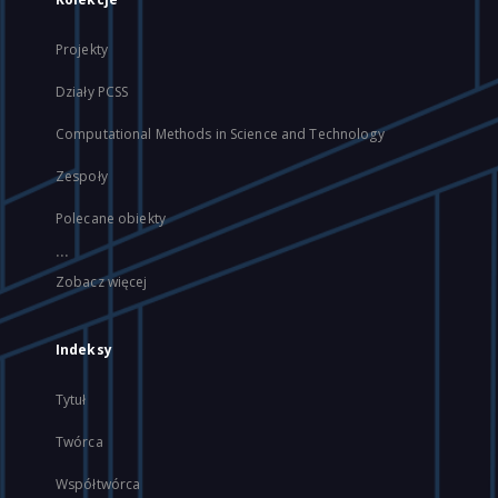
Projekty
Działy PCSS
Computational Methods in Science and Technology
Zespoły
Polecane obiekty
...
Zobacz więcej
Indeksy
Tytuł
Twórca
Współtwórca