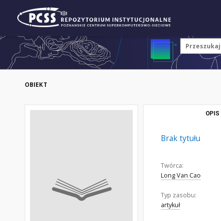
OBIEKT
OPIS
Brak tytułu
Twórca:
Long Van Cao
Typ zasobu:
artykuł