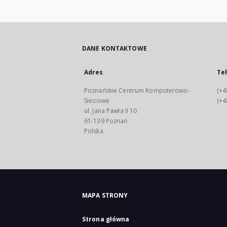
DANE KONTAKTOWE
Adres
Te
Poznańskie Centrum Komputerowo-
(+4
Sieciowe
(+4
ul. Jana Pawła II 10
61-139 Poznań
Polska
MAPA STRONY
Strona główna