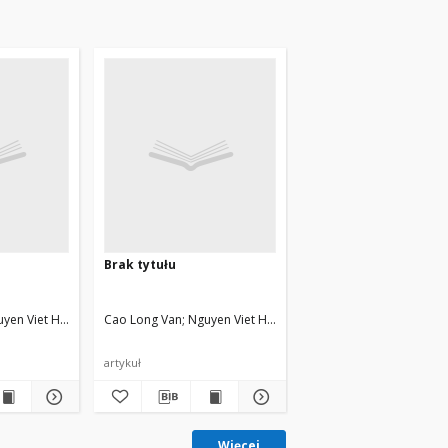
Brak tytułu
Dinh Xuan Kho
yen Viet Hung, Trippenbach Marek, Dinh Xuan Kho
Cao Long Van
Nguyen Viet Hung, Trippenbach Marek, Dinh 
artykuł
Więcej