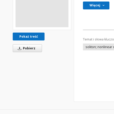
Więcej
Pokaż treść
Temat i słowa klucz
soliton; nonlinear 
Pobierz