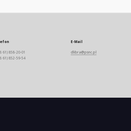
lefon
E-Mail
8 61) 858-20-01
dlibra@psnc.pl
8 61) 852-59-54