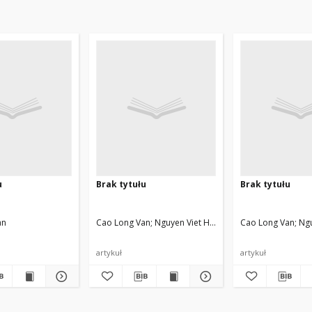
u
Brak tytułu
Brak tytułu
 Viet Hung Nguyen, Hoai Son Doan
an
Cao Long Van
Nguyen Viet Hung, Trippenbach Marek, 
Cao Long Van
Ngu
artykuł
artykuł