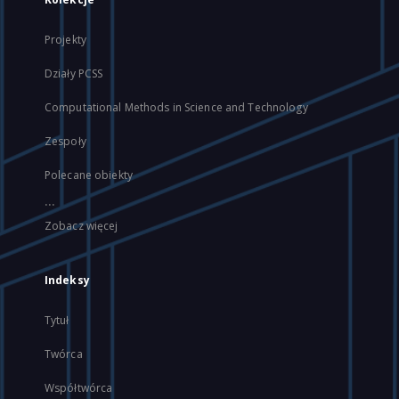
Projekty
Działy PCSS
Computational Methods in Science and Technology
Zespoły
Polecane obiekty
...
Zobacz więcej
Indeksy
Tytuł
Twórca
Współtwórca