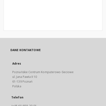
DANE KONTAKTOWE
Adres
Poznańskie Centrum Komputerowo-Sieciowe
ul. Jana Pawła II 10
61-139 Poznań
Polska
Telefon
(+48 61) 858-20-01