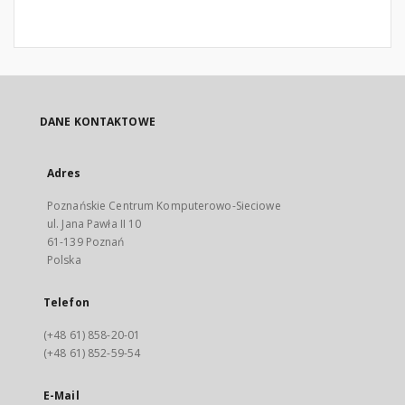
DANE KONTAKTOWE
Adres
Poznańskie Centrum Komputerowo-Sieciowe
ul. Jana Pawła II 10
61-139 Poznań
Polska
Telefon
(+48 61) 858-20-01
(+48 61) 852-59-54
E-Mail