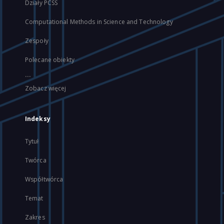
Działy PCSS
Computational Methods in Science and Technology
Zespoły
Polecane obiekty
...
Zobacz więcej
Indeksy
Tytuł
Twórca
Współtwórca
Temat
Zakres