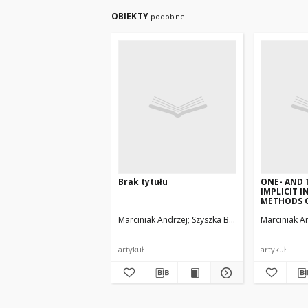
OBIEKTY
podobne
Brak tytułu
ONE- AND
IMPLICIT I
METHODS 
KUTTA TYP
Marciniak Andrzej
Szyszka Barbara
Marciniak A
artykuł
artykuł