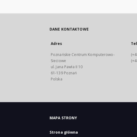
DANE KONTAKTOWE
Adres
Te
Poznańskie Centrum Komputerowo-
(+4
Sieciowe
(+4
ul. Jana Pawła II 10
61-139 Poznań
Polska
MAPA STRONY
Strona główna