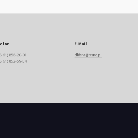
lefon
E-Mail
8 61) 858-20-01
dlibra@psnc.pl
8 61) 852-59-54