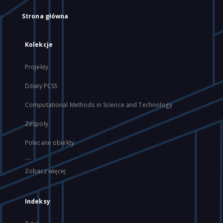
Strona główna
Kolekcje
Projekty
Działy PCSS
Computational Methods in Science and Technology
Zespoły
Polecane obiekty
...
Zobacz więcej
Indeksy