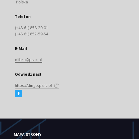
Polska
Telefon
(+48 61) 858-20-01
(+48 61) 852-59-54
E-Mail
dlibra@psnc.pl
Odwiedź nas!
https://dingo.psnc.pl
MAPA STRONY