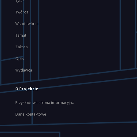
Tytuł
Twórca
Współtwórca
Temat
Zakres
Opis
Wydawca
O Projekcie
Przykładowa strona informacyjna
Dane kontaktowe