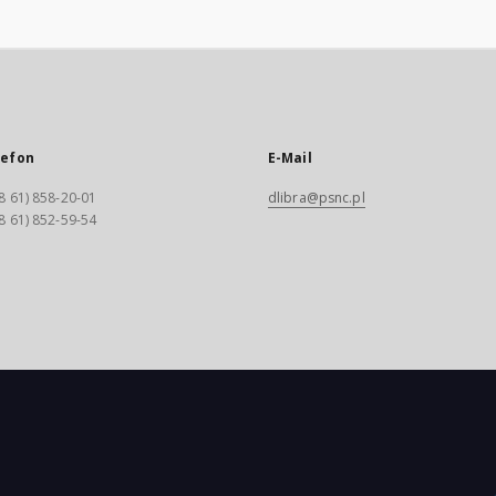
lefon
E-Mail
8 61) 858-20-01
dlibra@psnc.pl
8 61) 852-59-54