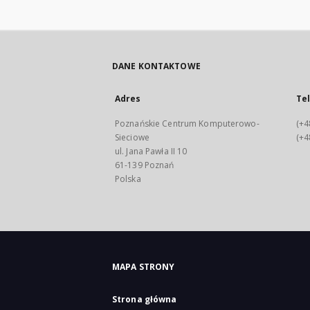
DANE KONTAKTOWE
Adres
Te
Poznańskie Centrum Komputerowo-
(+4
Sieciowe
(+4
ul. Jana Pawła II 10
61-139 Poznań
Polska
MAPA STRONY
Strona główna