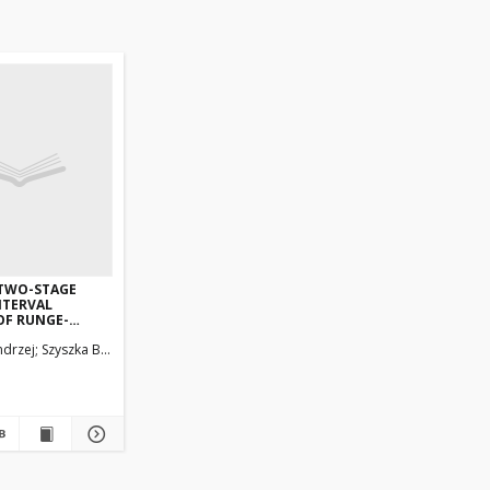
 TWO-STAGE
NTERVAL
OF RUNGE-
E
ndrzej
Szyszka Barbara