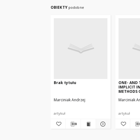
OBIEKTY
podobne
Brak tytułu
ONE- AND
IMPLICIT I
METHODS 
KUTTA TYP
Marciniak Andrzej
Marciniak A
artykuł
artykuł