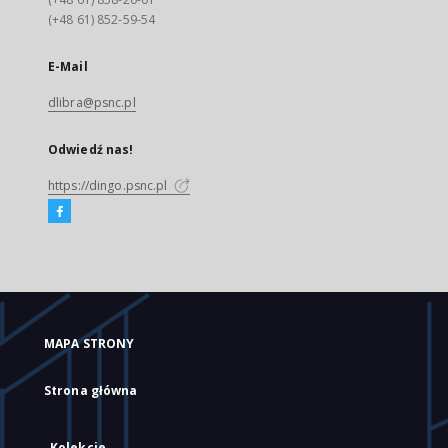
(+48 61) 852-59-54
E-Mail
dlibra@psnc.pl
Odwiedź nas!
https://dingo.psnc.pl
MAPA STRONY
Strona główna
Kolekcje