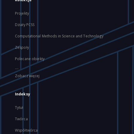
Projekty
Działy PCSS
Computational Methods in Science and Technology
Zespoły
Polecane obiekty
...
Zobacz więcej
Indeksy
Tytuł
Twórca
Współtwórca