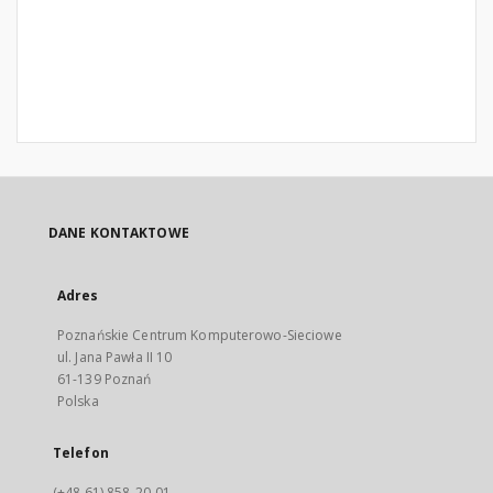
DANE KONTAKTOWE
Adres
Poznańskie Centrum Komputerowo-Sieciowe
ul. Jana Pawła II 10
61-139 Poznań
Polska
Telefon
(+48 61) 858-20-01