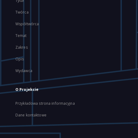
Tytuł
Twórca
Współtwórca
Temat
Zakres
Opis
Wydawca
O Projekcie
Przykładowa strona informacyjna
Dane kontaktowe