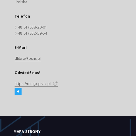
Polska
Telefon
(+48 61) 858-20-01
(+48 61) 852-59-54
E-Mail
dlibra@psnc.pl
Odwiedź nas!
https://dingo.psnc.pl
MAPA STRONY