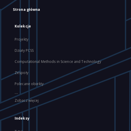
Strona główna
Kolekcje
Projekty
Działy PCSS
Computational Methods in Science and Technology
Zespoły
Polecane obiekty
...
Zobacz więcej
Indeksy