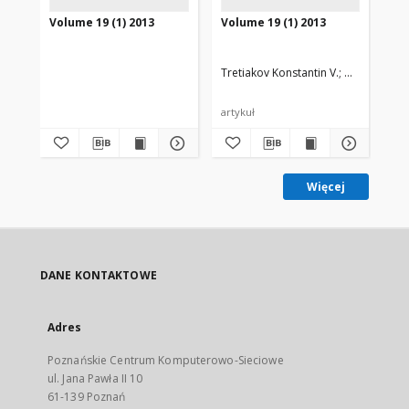
Volume 19 (1) 2013
Volume 19 (1) 2013
Vo
Tretiakov Konstantin V.
Wojciechows
Ho
artykuł
art
Więcej
DANE KONTAKTOWE
Adres
Poznańskie Centrum Komputerowo-Sieciowe
ul. Jana Pawła II 10
61-139 Poznań