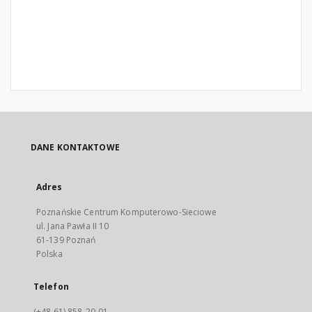
DANE KONTAKTOWE
Adres
Poznańskie Centrum Komputerowo-Sieciowe
ul. Jana Pawła II 10
61-139 Poznań
Polska
Telefon
(+48 61) 858-20-01