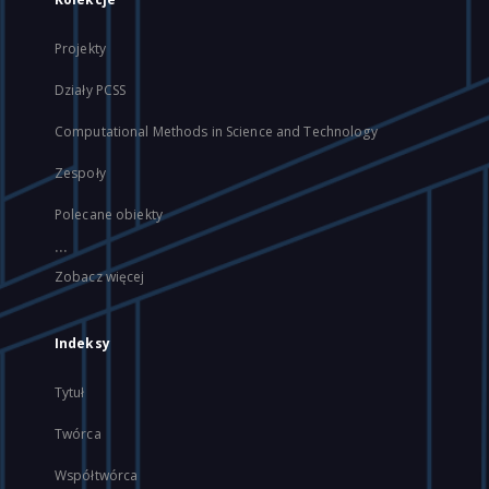
Projekty
Działy PCSS
Computational Methods in Science and Technology
Zespoły
Polecane obiekty
...
Zobacz więcej
Indeksy
Tytuł
Twórca
Współtwórca