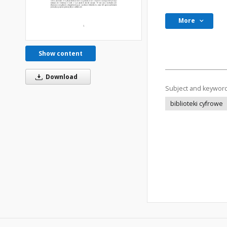
More
Show content
Download
Subject and keywor
biblioteki cyfrowe