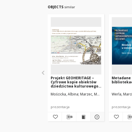
OBJECTS
similar
Projekt GEOHERITAGE –
Metadane
Cyfrowe kopie obiektów
biblioteka
dziedzictwa kulturowego
w systemie informacji
Mościcka, Albina
Marzec, Marek
Werla, Marc
geograficznej
prezentacja
prezentacja