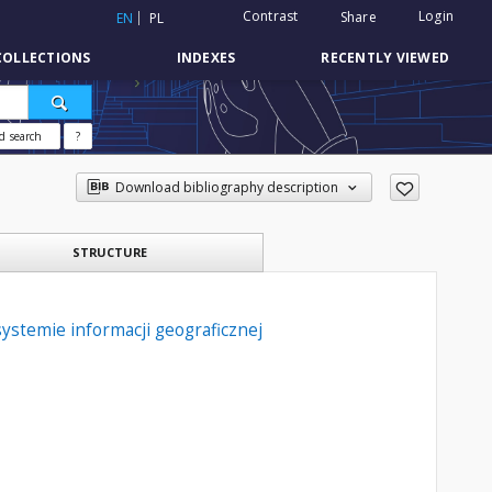
Contrast
Login
Share
EN
PL
COLLECTIONS
INDEXES
RECENTLY VIEWED
d search
?
Download bibliography description
STRUCTURE
stemie informacji geograficznej