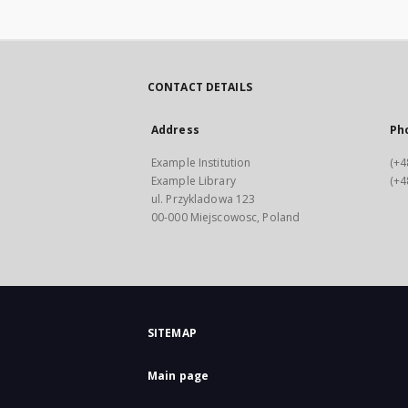
CONTACT DETAILS
Address
Ph
Example Institution
(+4
Example Library
(+4
ul. Przykladowa 123
00-000 Miejscowosc, Poland
SITEMAP
Main page