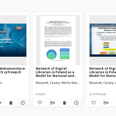
 dokumentów w
Network of Digital
Network of Digi
ch cyfrowych
Libraries in Poland as a
Libraries in Pol
Model for National and
Model for Natio
International Cooperation
International C
in
Mazurek, Cezary
Werla, Marcin
Mazurek, Cezary
artykuł
prezentacja