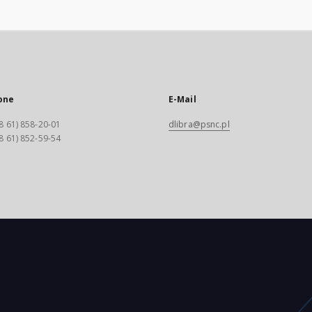
one
E-Mail
8 61) 858-20-01
dlibra@psnc.pl
8 61) 852-59-54