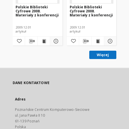
Polskie Biblioteki
Polskie Biblioteki
Pol
Cyfrowe 2008.
Cyfrowe 2008.
Cy
Materiały z konferencji
Materiały z konferencji
Ma
2009.12.01
2009.12.01
200
artykuł
artykuł
art
Więcej
DANE KONTAKTOWE
Adres
Poznańskie Centrum Komputerowo-Sieciowe
ul. Jana Pawła II 10
61-139 Poznań
Polska