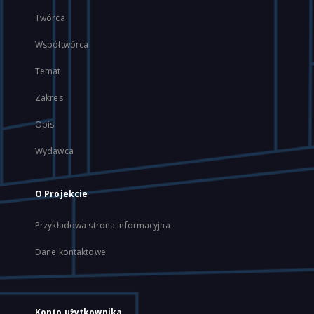
Twórca
Współtwórca
Temat
Zakres
Opis
Wydawca
O Projekcie
Przykładowa strona informacyjna
Dane kontaktowe
Konto użytkownika