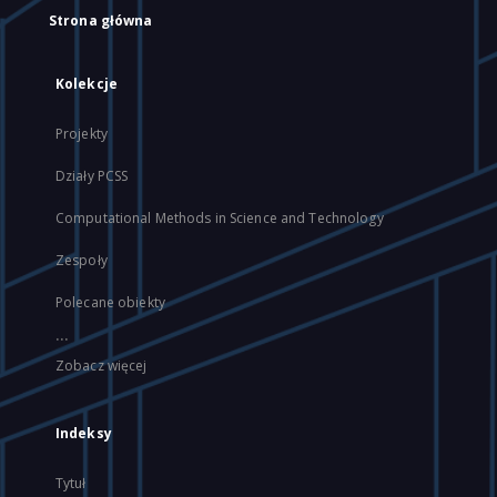
Strona główna
Kolekcje
Projekty
Działy PCSS
Computational Methods in Science and Technology
Zespoły
Polecane obiekty
...
Zobacz więcej
Indeksy
Tytuł