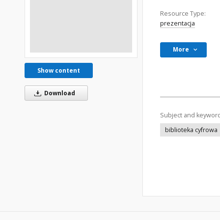
Resource Type:
prezentacja
More
Show content
Download
Subject and keywor
biblioteka cyfrowa