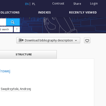
Contrast
Login
Share
EN
PL
COLLECTIONS
INDEXES
RECENTLY VIEWED
d search
?
Download bibliography description
STRUCTURE
frowej
Swędrzyński, Andrzej