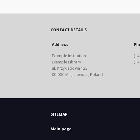
CONTACT DETAILS
Address
Ph
Example Institution
(+4
Example Library
(+4
ul. Przykladowa 123
00-000 Miejscowosc, Poland
SITEMAP
Main page