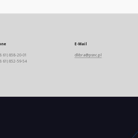
one
E-Mail
8 61) 858-20-01
dlibra@psnc.pl
8 61) 852-59-54