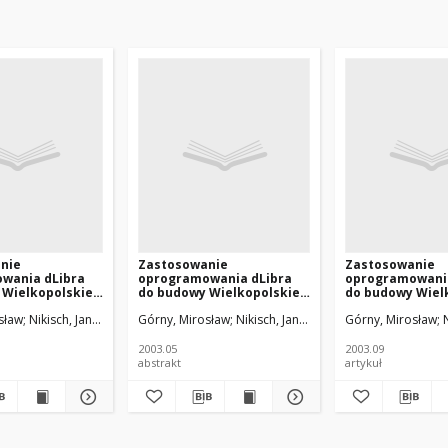
nie
Zastosowanie
Zastosowanie
wania dLibra
oprogramowania dLibra
oprogramowania
 Wielkopolskiej
do budowy Wielkopolskiej
do budowy Wiel
 Cyfrowej
Biblioteki Cyfrowej
Biblioteki Cyfro
sław
ki, Paweł
Nikisch, Jan Andrzej
Mazurek, Cezary
Górny, Mirosław
Gruszczyński, Paweł
Stroiński, Maciej
Nikisch, Jan Andrzej
Swędrzyński, Andrzej
Mazurek, Cezary
Górny, Mirosław
Gruszczyński, Pa
Stroiński, Macie
2003.05
2003.09
abstrakt
artykuł