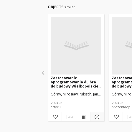
OBJECTS
similar
Zastosowanie
Zastosowa
oprogramowania dLibra
oprogramo
do budowy Wielkopolskiej
do budowy
Biblioteki Cyfrowej
Biblioteki
Górny, Mirosław
Nikisch, Jan Andrzej
Górny, Miro
Gruszczyńs
2003.05
2003.05
artykuł
prezentacja