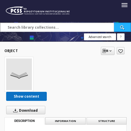
Advanced search
?
OBJECT
Show content
Download
DESCRIPTION
INFORMATION
STRUCTURE