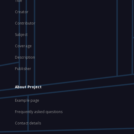
Title
Creator
Contributor
Subject
Coverage
Description
Publisher
About Project
Example page
Frequently asked questions
Contact details