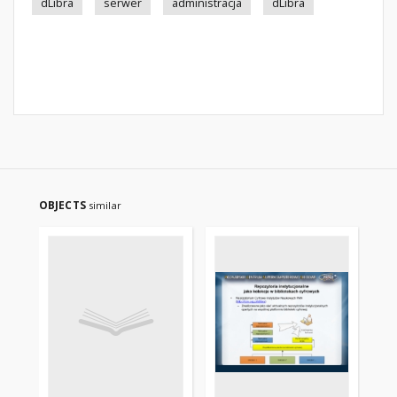
dLibra
serwer
administracja
dLibra
OBJECTS
similar