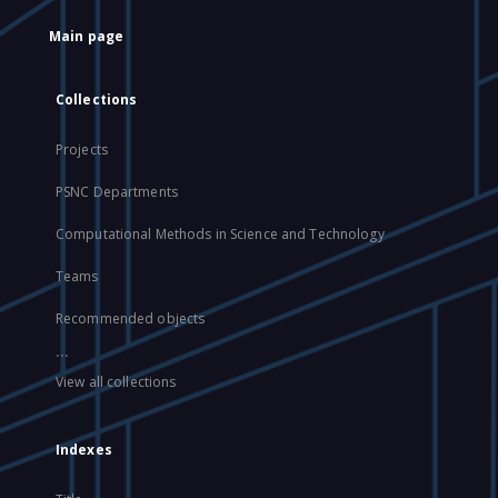
Main page
Collections
Projects
PSNC Departments
Computational Methods in Science and Technology
Teams
Recommended objects
...
View all collections
Indexes