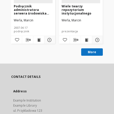
Podręcznik
Wiele twarzy
Po
administratora
repozytorium
ad
serwera środowiska
instytucjonalnego
śr
dLibra (wersja 3.0)
(we
Werla, Marcin
Werla, Marcin
Wer
2007.04.17
200
podręcznik
prezentacja
pod
More
CONTACT DETAILS
Address
Example Institution
Example Library
ul. Przykladowa 123