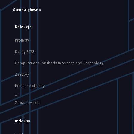
Strona główna
Kolekcje
Projekty
Działy PCSS
Computational Methods in Science and Technology
Zespoły
Polecane obiekty
...
Zobacz więcej
Indeksy