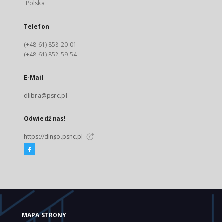
Polska
Telefon
(+48 61) 858-20-01
(+48 61) 852-59-54
E-Mail
dlibra@psnc.pl
Odwiedź nas!
https://dingo.psnc.pl
MAPA STRONY