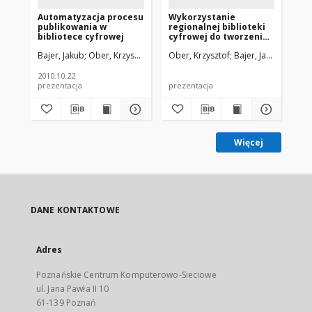
Automatyzacja procesu
Wykorzystanie
Wy
publikowania w
regionalnej biblioteki
reg
bibliotece cyfrowej
cyfrowej do tworzenia
cy
repozytorium
re
Bajer, Jakub
Ober, Krzysztof
Ober, Krzysztof
Bajer, Jakub
Baj
instytucjonalnego
in
2010.10.22
prezentacja
prezentacja
art
Więcej
DANE KONTAKTOWE
Adres
Poznańskie Centrum Komputerowo-Sieciowe
ul. Jana Pawła II 10
61-139 Poznań