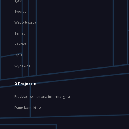
Tytuł
Twórca
Współtwórca
Temat
Zakres
Opis
Wydawca
O Projekcie
Przykładowa strona informacyjna
Dane kontaktowe