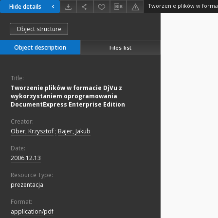
Hide details
Object structure
Object description
Files list
Title:
Tworzenie plików w formacie DjVu z
wykorzystaniem oprogramowania
DocumentExpress Enterprise Edition
Creator:
Ober, Krzysztof
;
Bajer, Jakub
Date:
2006.12.13
Resource Type:
prezentacja
Format:
application/pdf