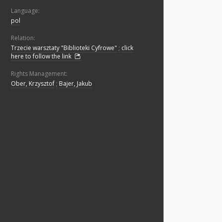
Language:
pol
Relation:
Trzecie warsztaty "Biblioteki Cyfrowe"
;
click
here to follow the link
Rights Management:
Ober, Krzysztof
;
Bajer, Jakub