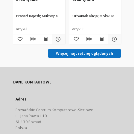
Prasad Rajesh
Mukhopadhyay Santwana
Urbaniak Alicja
Molski Marcin, Szel
Bia
artykuł
artykuł
cz
Więcej najczęściej oglądanych
DANE KONTAKTOWE
Adres
Poznańskie Centrum Komputerowo-Sieciowe
ul. Jana Pawła II 10
61-139 Poznań
Polska