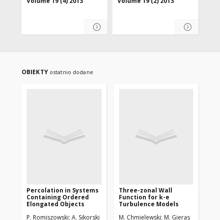
Volume 19 (4) 2013
Volume 19 (2) 2013
OBIEKTY
ostatnio dodane
Percolation in Systems
Three-zonal Wall
A 
Containing Ordered
Function for k-e
Me
Elongated Objects
Turbulence Models
Se
P. Romiszowski
A. Sikorski
M. Chmielewski
M. Gieras
B. 