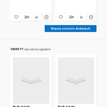
Więcej ostatnio dodanych
OBIEKTY
najczęściej oglądane
Brak tytułu
Brak tytułu
Br