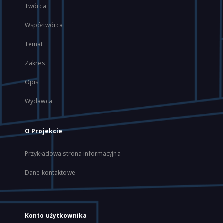
Twórca
Współtwórca
Temat
Zakres
Opis
Wydawca
O Projekcie
Przykładowa strona informacyjna
Dane kontaktowe
Konto użytkownika