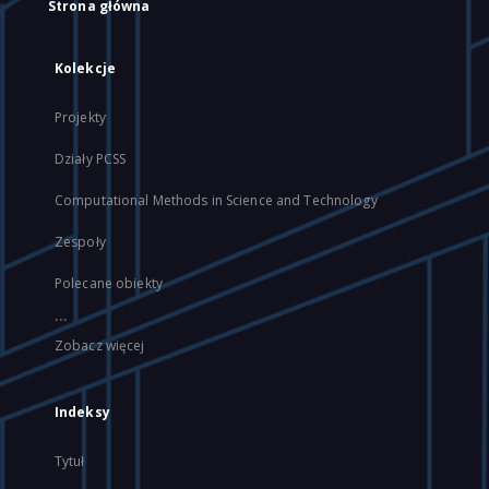
Strona główna
Kolekcje
Projekty
Działy PCSS
Computational Methods in Science and Technology
Zespoły
Polecane obiekty
...
Zobacz więcej
Indeksy
Tytuł