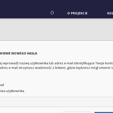
O PROJEKCIE
KOL
WIENIE NOWEGO HASŁA
ej wprowadź nazwę użytkownika lub adres e-mail identyfikujące Twoje konto
adres e-mail otrzymasz wiadomość z linkiem, gdzie będziesz mógł zmienić 
:
ail
wa użytkownika