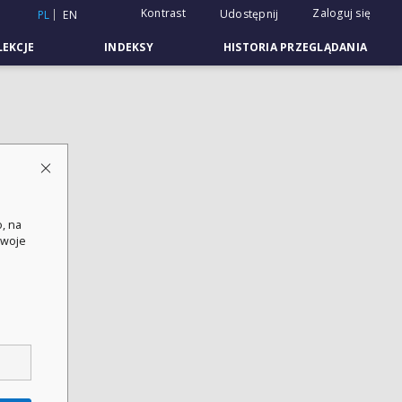
Kontrast
Zaloguj się
Udostępnij
PL
EN
EKCJE
INDEKSY
HISTORIA PRZEGLĄDANIA
, na
swoje