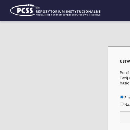
USTA
Poniż
Twój 
hasło
E-m
Naz