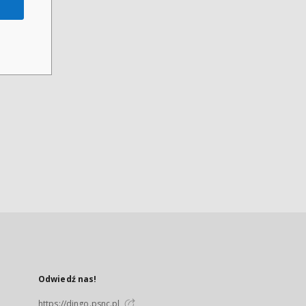
Odwiedź nas!
https://dingo.psnc.pl