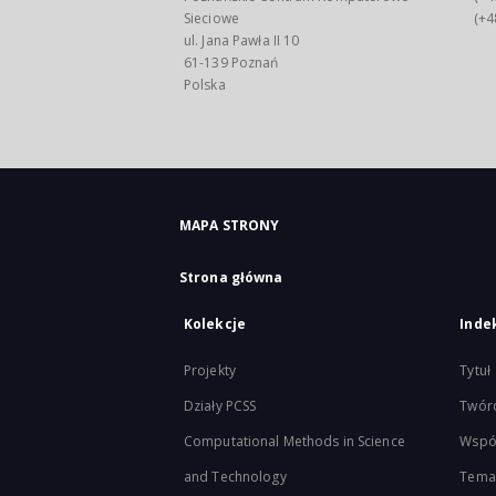
Sieciowe
(+4
ul. Jana Pawła II 10
61-139 Poznań
Polska
MAPA STRONY
Strona główna
Kolekcje
Inde
Projekty
Tytuł
Działy PCSS
Twór
Computational Methods in Science
Wspó
and Technology
Tema