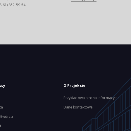
8 61) 852-59-54
ksy
O Projekcie
Przykładowa strona informacyjna
ca
Dane kontaktowe
łtwórca
t