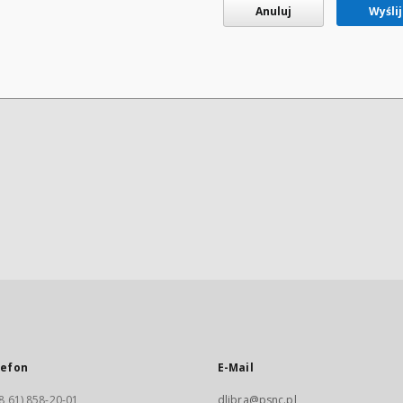
Anuluj
Wyślij
lefon
E-Mail
8 61) 858-20-01
dlibra@psnc.pl