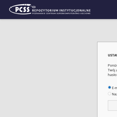
USTA
Poniż
Twój 
hasło
E-m
Naz