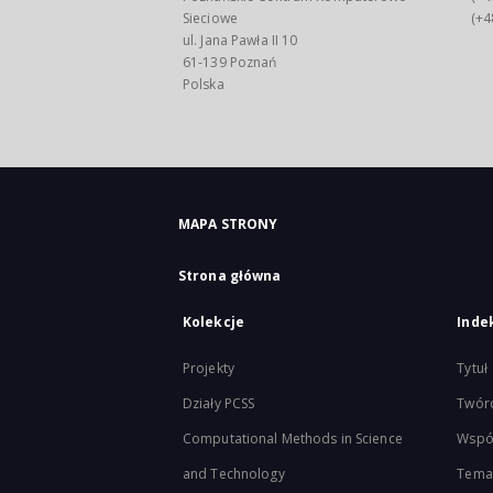
Sieciowe
(+4
ul. Jana Pawła II 10
61-139 Poznań
Polska
MAPA STRONY
Strona główna
Kolekcje
Inde
Projekty
Tytuł
Działy PCSS
Twór
Computational Methods in Science
Wspó
and Technology
Tema