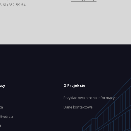
8 61) 852-59-54
ksy
O Projekcie
Przykładowa strona informacyjna
ca
Dane kontaktowe
łtwórca
t