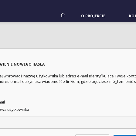
O PROJEKCIE
KOL
WIENIE NOWEGO HASŁA
ej wprowadź nazwę użytkownika lub adres e-mail identyfikujące Twoje konto
adres e-mail otrzymasz wiadomość z linkiem, gdzie będziesz mógł zmienić 
:
ail
wa użytkownika