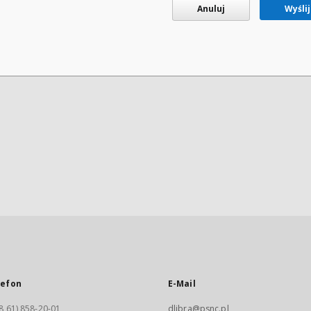
Anuluj
Wyślij
lefon
E-Mail
8 61) 858-20-01
dlibra@psnc.pl