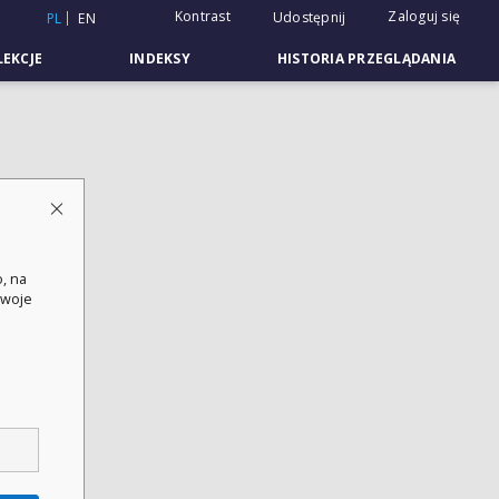
Kontrast
Zaloguj się
Udostępnij
PL
EN
EKCJE
INDEKSY
HISTORIA PRZEGLĄDANIA
, na
swoje