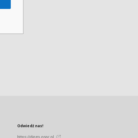
Odwiedź nas!
https://dingo.psnc.pl