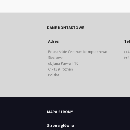
DANE KONTAKTOWE
Adres
Te
Poznańskie Centrum Komputerowo-
(+4
Sieciowe
(+4
ul. Jana Pawła II 10
61-139 Poznań
Polska
MAPA STRONY
Strona główna