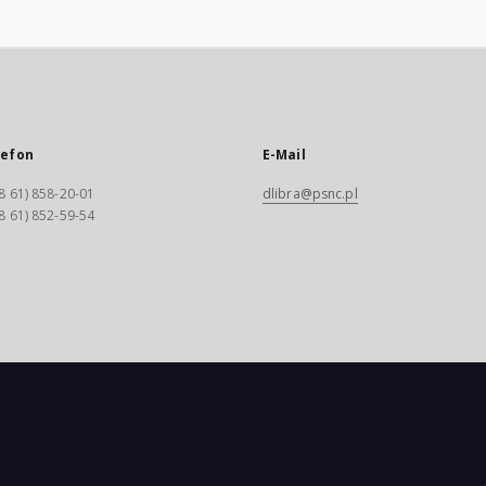
lefon
E-Mail
8 61) 858-20-01
dlibra@psnc.pl
8 61) 852-59-54