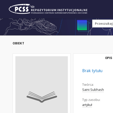
OBIEKT
OPIS
Brak tytułu
Twórca:
Saini Subhash
Typ zasobu:
artykuł