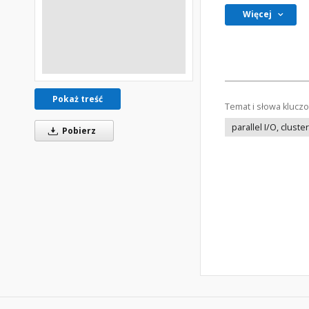
Więcej
Pokaż treść
Temat i słowa klucz
parallel I/O, clus
Pobierz