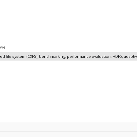
owe:
tered file system (CXFS), benchmarking, performance evaluation, HDF5, adap