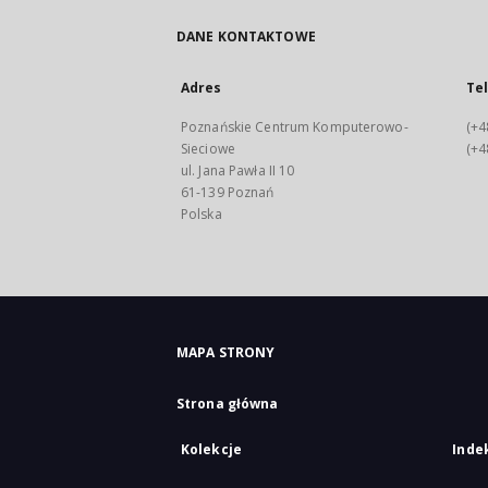
DANE KONTAKTOWE
Adres
Te
Poznańskie Centrum Komputerowo-
(+4
Sieciowe
(+4
ul. Jana Pawła II 10
61-139 Poznań
Polska
MAPA STRONY
Strona główna
Kolekcje
Inde