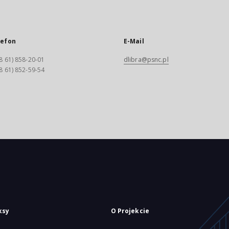
lefon
E-Mail
8 61) 858-20-01
dlibra@psnc.pl
8 61) 852-59-54
ksy
O Projekcie