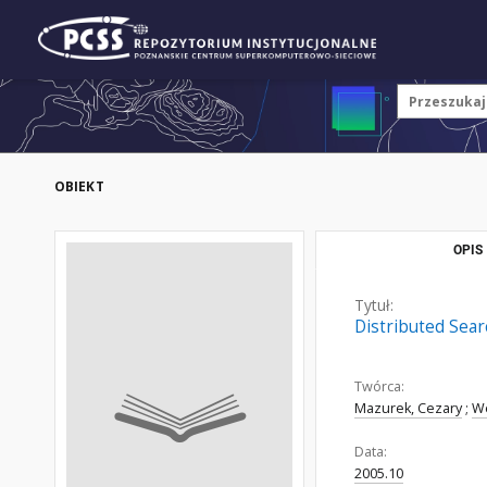
OBIEKT
OPIS
Tytuł:
Distributed Sear
Twórca:
Mazurek, Cezary
;
We
Data:
2005.10