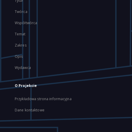
Tytuł
Twórca
Współtwórca
Temat
Zakres
Opis
Wydawca
O Projekcie
Przykładowa strona informacyjna
Dane kontaktowe