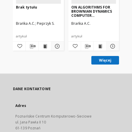
Brak tytułu
ON ALGORITHMS FOR
Or
BROWNIAN DYNAMICS
cor
COMPUTER
n s
SIMULATIONS
col
Brańka A.C.
Pieprzyk S.
Brańka A.C.
Bra
ma
artykuł
artykuł
art
Więcej
DANE KONTAKTOWE
Adres
Poznańskie Centrum Komputerowo-Sieciowe
ul. Jana Pawła II 10
61-139 Poznań