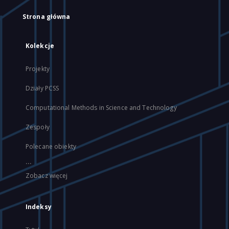
Strona główna
Kolekcje
Projekty
Działy PCSS
Computational Methods in Science and Technology
Zespoły
Polecane obiekty
...
Zobacz więcej
Indeksy