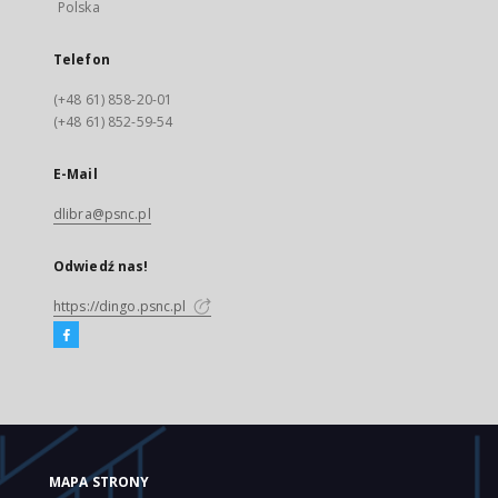
Polska
Telefon
(+48 61) 858-20-01
(+48 61) 852-59-54
E-Mail
dlibra@psnc.pl
Odwiedź nas!
https://dingo.psnc.pl
MAPA STRONY