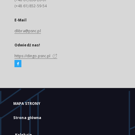
(+48 61) 852-59-54
E-Mail
dlibra@psnc.pl
Odwiedź nas!
https://dingo.psnc.pl
MAPA STRONY
Strona główna
Kolekcje