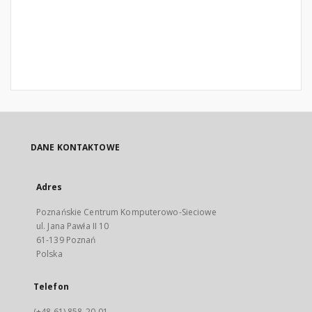
DANE KONTAKTOWE
Adres
Poznańskie Centrum Komputerowo-Sieciowe
ul. Jana Pawła II 10
61-139 Poznań
Polska
Telefon
(+48 61) 858-20-01