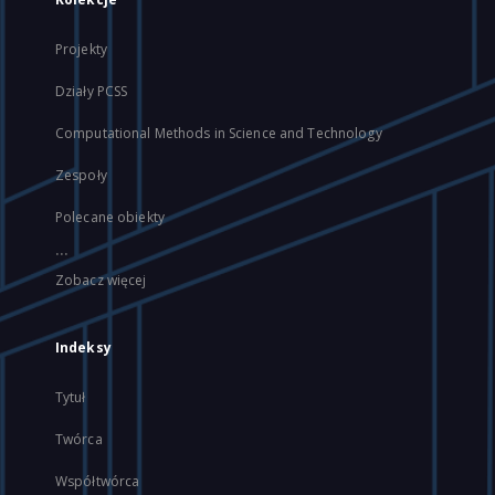
Projekty
Działy PCSS
Computational Methods in Science and Technology
Zespoły
Polecane obiekty
...
Zobacz więcej
Indeksy
Tytuł
Twórca
Współtwórca