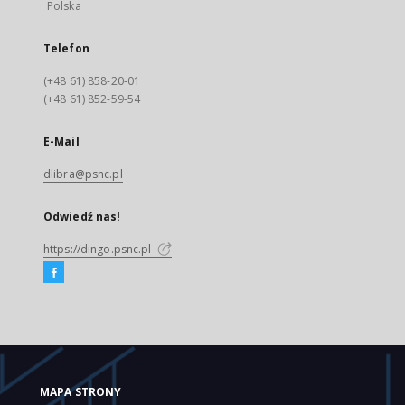
Polska
Telefon
(+48 61) 858-20-01
(+48 61) 852-59-54
E-Mail
dlibra@psnc.pl
Odwiedź nas!
https://dingo.psnc.pl
MAPA STRONY