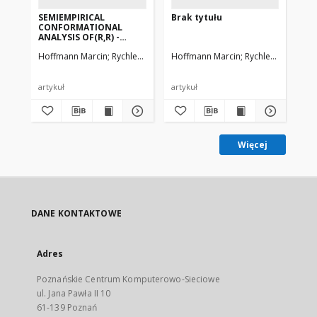
SEMIEMPIRICAL
Brak tytułu
SE
CONFORMATIONAL
PA
ANALYSIS OF(R,R) -
SE
TARTARIC ACID, ITS
ST
Hoffmann Marcin
Rychlewski Jacek, Rychlewska Urszula
Hoffmann Marcin
Rychlewska Urszul
Ho
DIMETHYL
PR
DIESTER,DIAMIDE AND N,
N, N', N'-TETRAMETHYL
DIAMIDE.AB-INITIO
artykuł
artykuł
art
CALCULATIONS OF SOME
MODEL COMPOUNDS
Więcej
DANE KONTAKTOWE
Adres
Poznańskie Centrum Komputerowo-Sieciowe
ul. Jana Pawła II 10
61-139 Poznań