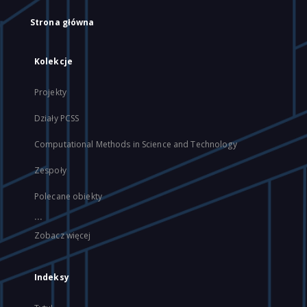
Strona główna
Kolekcje
Projekty
Działy PCSS
Computational Methods in Science and Technology
Zespoły
Polecane obiekty
...
Zobacz więcej
Indeksy