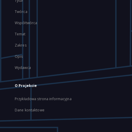
Tytuł
Twórca
Współtwórca
Temat
Zakres
Opis
Wydawca
O Projekcie
Przykładowa strona informacyjna
Dane kontaktowe