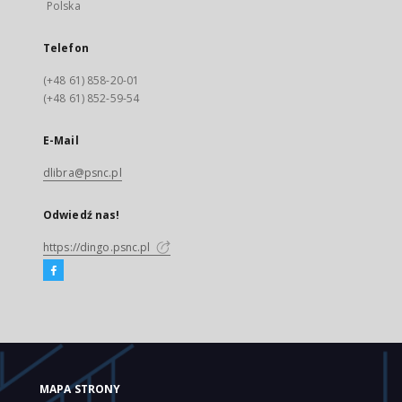
Polska
Telefon
(+48 61) 858-20-01
(+48 61) 852-59-54
E-Mail
dlibra@psnc.pl
Odwiedź nas!
https://dingo.psnc.pl
MAPA STRONY