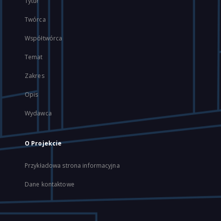
Tytuł
Twórca
Współtwórca
Temat
Zakres
Opis
Wydawca
O Projekcie
Przykładowa strona informacyjna
Dane kontaktowe