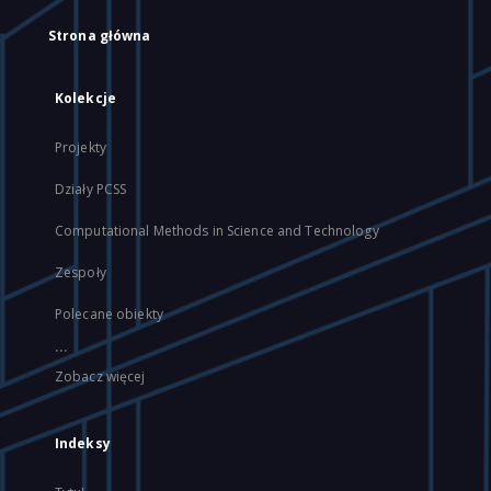
Strona główna
Kolekcje
Projekty
Działy PCSS
Computational Methods in Science and Technology
Zespoły
Polecane obiekty
...
Zobacz więcej
Indeksy