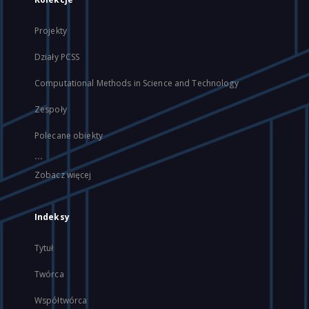
Projekty
Działy PCSS
Computational Methods in Science and Technology
Zespoły
Polecane obiekty
...
Zobacz więcej
Indeksy
Tytuł
Twórca
Współtwórca