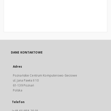
DANE KONTAKTOWE
Adres
Poznańskie Centrum Komputerowo-Sieciowe
ul. Jana Pawła II 10
61-139 Poznań
Polska
Telefon
(+48 61) 858-20-01