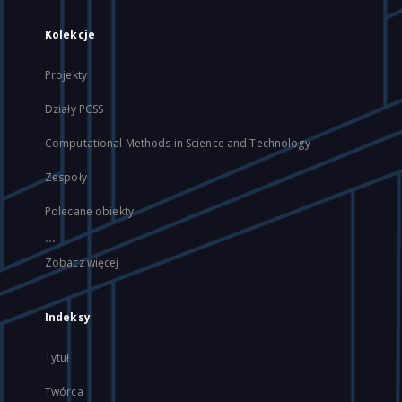
Kolekcje
Projekty
Działy PCSS
Computational Methods in Science and Technology
Zespoły
Polecane obiekty
...
Zobacz więcej
Indeksy
Tytuł
Twórca