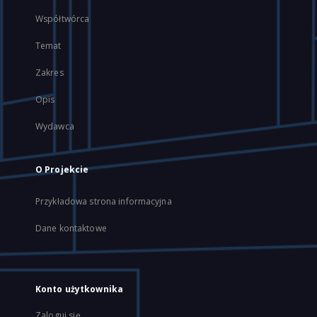
Współtwórca
Temat
Zakres
Opis
Wydawca
O Projekcie
Przykładowa strona informacyjna
Dane kontaktowe
Konto użytkownika
Zaloguj się