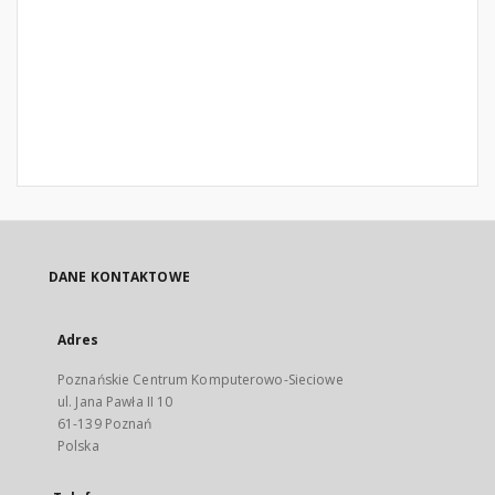
DANE KONTAKTOWE
Adres
Poznańskie Centrum Komputerowo-Sieciowe
ul. Jana Pawła II 10
61-139 Poznań
Polska